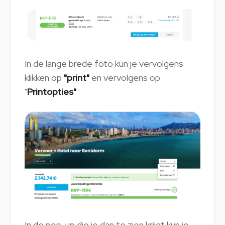
In de lange brede foto kun je vervolgens
klikken op
"print"
en vervolgens op
"
Printopties"
In de pop-up die je dan te zien krijgt kun je