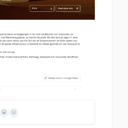
Yes
No