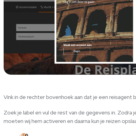
Vink in de rechter bovenhoek aan dat je een reisagent 
Zoek je label en vul de rest van de gegevens in. Zodra 
moeten wij hem activeren en daarna kun je reizen opsla